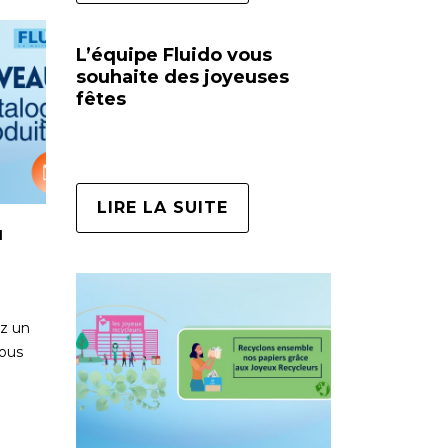
L’équipe Fluido vous
souhaite des joyeuses
fêtes
LIRE LA SUITE
u
z un
vous