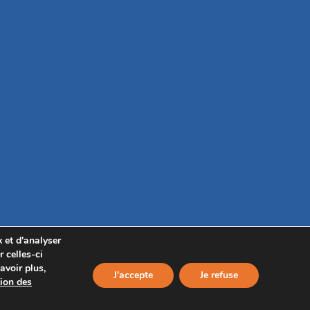
 et d'analyser
 celles-ci
avoir plus,
J'accepte
Je refuse
tion des