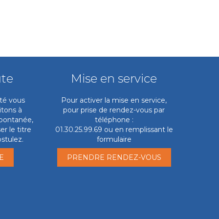
ute
Mise en service
ité vous
Pour activer la mise en service,
itons à
pour prise de rendez-vous par
pontanée,
téléphone :
r le titre
01.30.25.99.69 ou en remplissant le
stulez.
formulaire
E
PRENDRE RENDEZ-VOUS