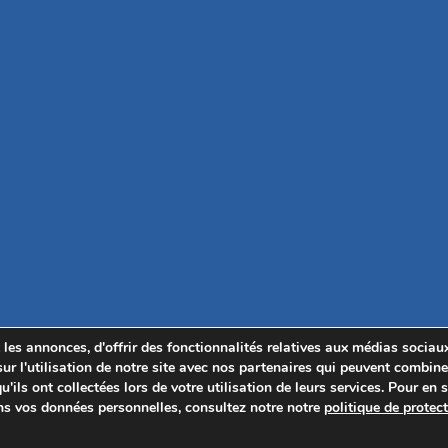
les annonces, d'offrir des fonctionnalités relatives aux médias sociaux
r l'utilisation de notre site avec nos partenaires qui peuvent combiner
ils ont collectées lors de votre utilisation de leurs services. Pour en s
ns vos données personnelles, consultez notre notre
politique de protec