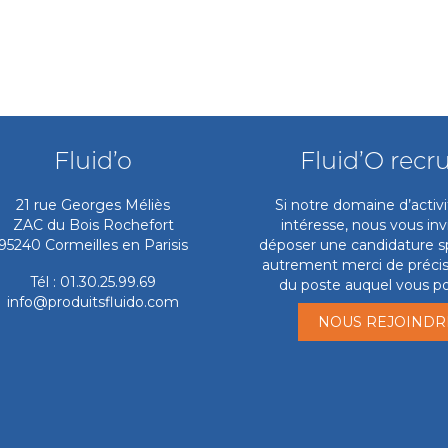
Fluid’o
Fluid’O recr
21 rue Georges Méliès
Si notre domaine d’activ
ZAC du Bois Rochefort
intéresse, nous vous inv
95240 Cormeilles en Parisis
déposer une candidature s
autrement merci de précise
Tél : 01.30.25.99.69
du poste auquel vous po
info@produitsfluido.com
NOUS REJOINDR