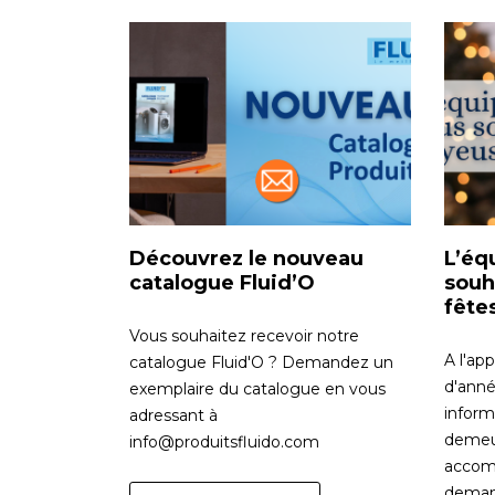
Découvrez le nouveau
L’éq
catalogue Fluid’O
souh
fête
Vous souhaitez recevoir notre
A l'ap
catalogue Fluid'O ? Demandez un
d'anné
exemplaire du catalogue en vous
inform
adressant à
demeu
info@produitsfluido.com
accom
demand