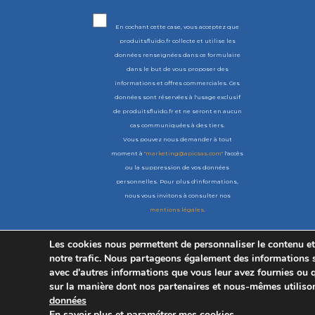
En cochant cette case, vous acceptez que
produitsfluido.fr collecte et utilise les
données renseignées dans ce formulaire
dans le but de vous proposer des
informations et offres commerciales. Ces
données sont réservées à l'usage exclusif
de produitsfluido.fr et ne seront en aucun
cas communiquées à des tiers.
Vous pouvez nous demander à tout
moment à
"marketing@apicsas.com"
l'accès
ou la suppression de vos données
personnelles. Pour plus d'informations,
nous vous invitons à consulter nos
mentions légales
.
Les cookies nous permettent de personnaliser le contenu et 
notre trafic. Nous partageons également des informations su
avec d'autres informations que vous leur avez fournies ou qu'
sur la manière dont nos partenaires et nous-mêmes utiliso
données
En savoir plus et paramétrer mes cookies