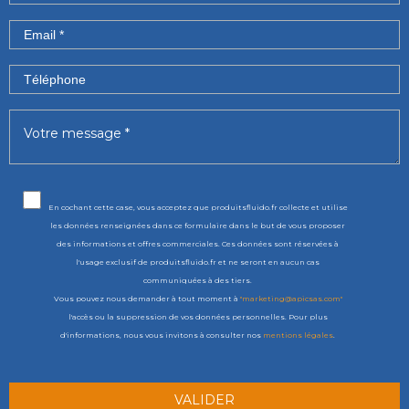
En cochant cette case, vous acceptez que produitsfluido.fr collecte et utilise
les données renseignées dans ce formulaire dans le but de vous proposer
des informations et offres commerciales. Ces données sont réservées à
l'usage exclusif de produitsfluido.fr et ne seront en aucun cas
communiquées à des tiers.
Vous pouvez nous demander à tout moment à
"marketing@apicsas.com"
l'accès ou la suppression de vos données personnelles. Pour plus
d'informations, nous vous invitons à consulter nos
mentions légales
.