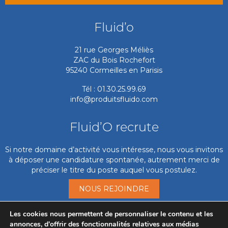
Fluid’o
21 rue Georges Méliès
ZAC du Bois Rochefort
95240 Cormeilles en Parisis
Tél : 01.30.25.99.69
info@produitsfluido.com
Fluid’O recrute
Si notre domaine d’activité vous intéresse, nous vous invitons
à déposer une candidature spontanée, autrement merci de
préciser le titre du poste auquel vous postulez.
NOUS REJOINDRE
Les cookies nous permettent de personnaliser le contenu et les
Mise en service
annonces, d'offrir des fonctionnalités relatives aux médias