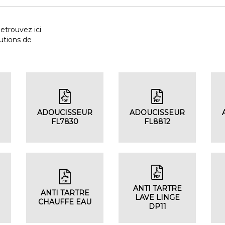
etrouvez ici
lutions de
R
ADOUCISSEUR
ADOUCISSEUR
FL7830
FL8812
ANTI TARTRE
R
ANTI TARTRE
LAVE LINGE
CHAUFFE EAU
DP11