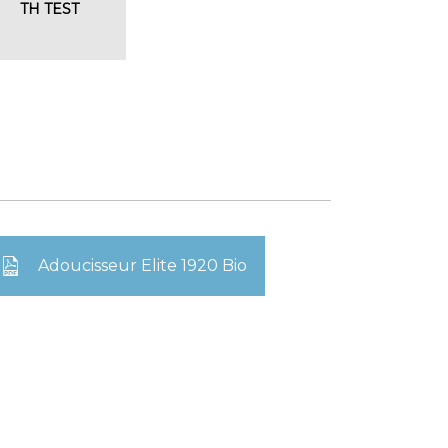
TH TEST
Adoucisseur Elite 1920 Bio