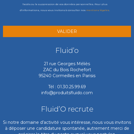
l'accès ou la suppression de vos données personnelles. Pour plus
d'informations, nous vous invitons à consulter nos
mentions légales
.
Fluid’o
21 rue Georges Méliès
ZAC du Bois Rochefort
95240 Cormeilles en Parisis
Tél : 01.30.25.99.69
info@produitsfluido.com
Fluid’O recrute
Si notre domaine d’activité vous intéresse, nous vous invitons
à déposer une candidature spontanée, autrement merci de