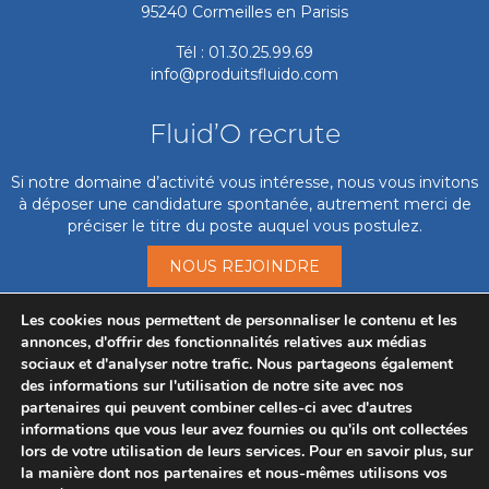
95240 Cormeilles en Parisis
Tél : 01.30.25.99.69
info@produitsfluido.com
Fluid’O recrute
Si notre domaine d’activité vous intéresse, nous vous invitons
à déposer une candidature spontanée, autrement merci de
préciser le titre du poste auquel vous postulez.
NOUS REJOINDRE
Mise en service
Les cookies nous permettent de personnaliser le contenu et les
annonces, d'offrir des fonctionnalités relatives aux médias
sociaux et d'analyser notre trafic. Nous partageons également
Pour activer la mise en service,
des informations sur l'utilisation de notre site avec nos
pour prise de rendez-vous par téléphone :
partenaires qui peuvent combiner celles-ci avec d'autres
01.30.25.99.69 ou en remplissant le formulaire
informations que vous leur avez fournies ou qu'ils ont collectées
lors de votre utilisation de leurs services. Pour en savoir plus, sur
PRENDRE RENDEZ-VOUS
la manière dont nos partenaires et nous-mêmes utilisons vos