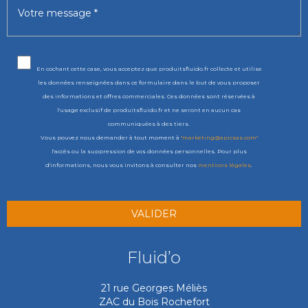
En cochant cette case, vous acceptez que produitsfluido.fr collecte et utilise
les données renseignées dans ce formulaire dans le but de vous proposer
des informations et offres commerciales. Ces données sont réservées à
l'usage exclusif de produitsfluido.fr et ne seront en aucun cas
communiquées à des tiers.
Vous pouvez nous demander à tout moment à
"marketing@apicsas.com"
l'accès ou la suppression de vos données personnelles. Pour plus
d'informations, nous vous invitons à consulter nos
mentions légales
.
Fluid’o
21 rue Georges Méliès
ZAC du Bois Rochefort