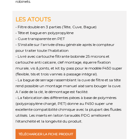
robinets.
LES ATOUTS
• Filtre double en 3 parties (Tête, Cuve, Bague)
• Tête et bague en polypropylène
• Cuve transparente en PET
• S'installe sur l'arrivée d'eau générale après le compteur
pour traiter toute l'habitation
• Livré avec cartouche filtrante bobinée 25 microns et
cartouche anti calcaire, clef montage, équerre fixation
murale, vis & joints, et kit by pass pour le modèle F450 super
(flexible, tés et trois vannes à passage intégral).
• La bague de serrage rassemblant la cuve de filtre et sa tête
rend possible un montage manuel aisé sans bouger la cuve.
A l’aide de la clé, le démontage est facilité.
• La fabrication des différentes pièces à base de polymères
(polypropylène chargé, PET) donne au F450 super une
excellente compatibilité chimique avec la plupart des fluides
utilisés. Les inserts en laiton taraudés PDG améliorent
l’étanchéité et la longévité du produit.
TÉLÉCHARGER LA FICHE PRODUIT