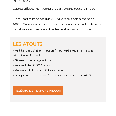
REF : 160325
Luttez efficacement contre le tartre dans toute la maison
L'anti-tartre magnétique A.T.M, grâce à son aimant de
6000 Gauss, va empêcher les incrustation de tartre dans les
canalisations. Il se place directement après le compteur.
LES ATOUTS
• Antitartre usiné en filetage 1 " et livré avec mamelons
réducteurs ¾ " MF
• Tête en Inox magnétique
• Aimant de 6000 Gauss
• Pression de travail : 10 bars maxi
• Température maxi de l’eau en service continu : 40°C
TÉLÉCHARGER LA FICHE PRODUIT