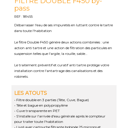
FILTRE DOUBLE F450 by-
pass
REF : 181455
Débarrasser l'eau de ses impuretés en luttant contre le tartre
dans toute l'habitation
Le filtre Double F450 génère deux actions combinées : une
action anti tartre et une action de filtration des particules en
suspension telles que l'argile, la rouille, sable…
Le traitement préventif et curatif anti tartre protège votre
installation contre l'antartrage des canalisations et des
robinets.
LES ATOUTS
• Filtre double en 3 parties (Tête, Cuve, Bague)
• Tête et bague en polypropylène
• Cuve transparente en PET
• S'installe sur l'arrivée d'eau générale après le compteur
pour traiter toute l'habitation
• Livré avec cartouche filtrante bobinée 25 microns et