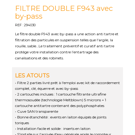
FILTRE DOUBLE F943 avec
by-pass
REF : 294030
Le filtre double F943 avec by-pass a une action anti tartre et
filtration des particules en suspension telles que l'argile, la
rouille, sable…Le traitement préventif et curatif anti tartre
protège votre installation contre l’entartrage des
canalisations et des robinets.
LES ATOUTS
• Filtre 2 parties livré prêt à l'emploi avec kit de raccordement
complet, clé, équerre et avec by-pass
• 2 cartouches incluses : 1 cartouche filtrante ultrafine
thermosoudée (technologie Meltblown) 5 microns + 1
cartouche antitartre contenant des polyphosphates
• Cuve SAN transparente
• Bonne étanchéité : events en laiton équipés de joints
toriques
• Installation facile et solide : inserts en laiton
• S'installe sur l'arrivée d'eau générale après le compteur