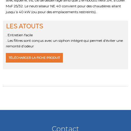
avec équerre, vis, clé de desserrage ainsi que 2 embouts fileté 3/4, à coller
MxF 25/32. Le neutraliseur NE 40 convient pour des chaudières allant
jusqu’à 40 kW (ou pour des emplacements restreints).
LES ATOUTS
. Entretien facile
. Les filtres sont conçus avec un siphon intégré qui permet d’éviter une
remonté d’odeur
TÉLÉCHARGER LA FICHE PRODUIT
Contact