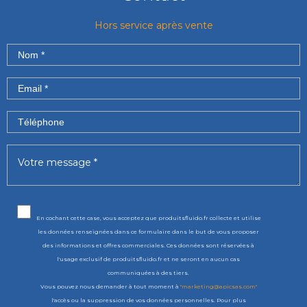
Hors service après vente
En cochant cette case, vous acceptez que produitsfluido.fr collecte et utilise
les données renseignées dans ce formulaire dans le but de vous proposer
des informations et offres commerciales. Ces données sont réservées à
l'usage exclusif de produitsfluido.fr et ne seront en aucun cas
communiquées à des tiers.
Vous pouvez nous demander à tout moment à
"marketing@apicsas.com"
l'accès ou la suppression de vos données personnelles. Pour plus