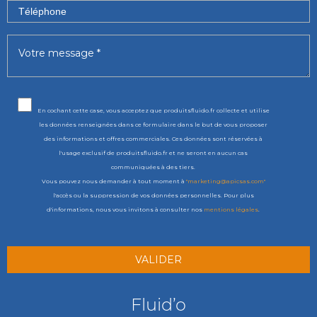
En cochant cette case, vous acceptez que produitsfluido.fr collecte et utilise
les données renseignées dans ce formulaire dans le but de vous proposer
des informations et offres commerciales. Ces données sont réservées à
l'usage exclusif de produitsfluido.fr et ne seront en aucun cas
communiquées à des tiers.
Vous pouvez nous demander à tout moment à
"marketing@apicsas.com"
l'accès ou la suppression de vos données personnelles. Pour plus
d'informations, nous vous invitons à consulter nos
mentions légales
.
Fluid’o