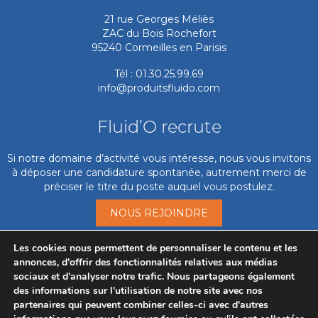
21 rue Georges Méliès
ZAC du Bois Rochefort
95240 Cormeilles en Parisis
Tél : 01.30.25.99.69
info@produitsfluido.com
Fluid’O recrute
Si notre domaine d’activité vous intéresse, nous vous invitons
à déposer une candidature spontanée, autrement merci de
préciser le titre du poste auquel vous postulez.
NOUS REJOINDRE
Les cookies nous permettent de personnaliser le contenu et les
Mise en service
annonces, d'offrir des fonctionnalités relatives aux médias
sociaux et d'analyser notre trafic. Nous partageons également
Pour activer la mise en service,
des informations sur l'utilisation de notre site avec nos
pour prise de rendez-vous par téléphone :
partenaires qui peuvent combiner celles-ci avec d'autres
01.30.25.99.69 ou en remplissant le formulaire