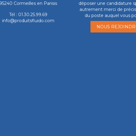
95240 Cormeilles en Parisis
déposer une candidature s
autrement merci de précise
Tél : 01.30.25.99.69
du poste auquel vous po
info@produitsfluido.com
NOUS REJOINDR