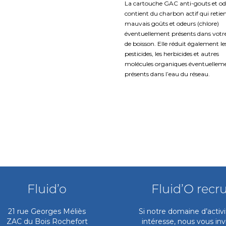
La cartouche GAC anti-gouts et o
contient du charbon actif qui retien
mauvais goûts et odeurs (chlore)
éventuellement présents dans votr
de boisson. Elle réduit également le
pesticides, les herbicides et autres
molécules organiques éventuellem
présents dans l’eau du réseau.
Fluid’o
Fluid’O recr
21 rue Georges Méliès
Si notre domaine d’activ
ZAC du Bois Rochefort
intéresse, nous vous inv