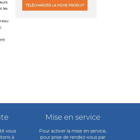
deurs
TÉLÉCHARGER LA FICHE PRODUIT
t les
e eau
s
ent
ute
Mise en service
ité vous
Pour activer la mise en service,
itons à
pour prise de rendez-vous par