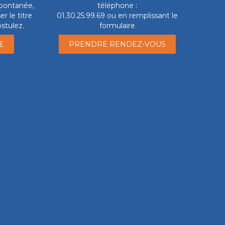
pontanée,
téléphone :
r le titre
01.30.25.99.69 ou en remplissant le
stulez.
formulaire
E
PRENDRE RENDEZ-VOUS