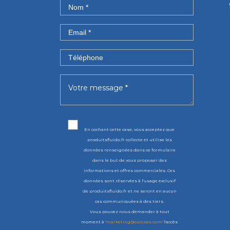
En cochant cette case, vous acceptez que
produitsfluido.fr collecte et utilise les
données renseignées dans ce formulaire
dans le but de vous proposer des
informations et offres commerciales. Ces
données sont réservées à l'usage exclusif
de produitsfluido.fr et ne seront en aucun
cas communiquées à des tiers.
Vous pouvez nous demander à tout
moment à
"marketing@apicsas.com"
l'accès